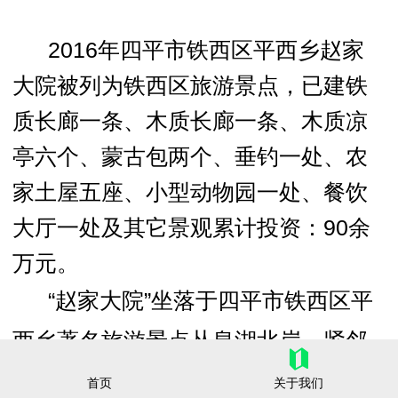
2016年四平市铁西区平西乡赵家
大院被列为铁西区旅游景点，已建铁
质长廊一条、木质长廊一条、木质凉
亭六个、蒙古包两个、垂钓一处、农
家土屋五座、小型动物园一处、餐饮
大厅一处及其它景观累计投资：90余
万元。
“赵家大院”坐落于四平市铁西区平
西乡著名旅游景点丛泉湖北岸，紧邻
铁西区放心菜基地吉府源采摘园，后
首页
关于我们