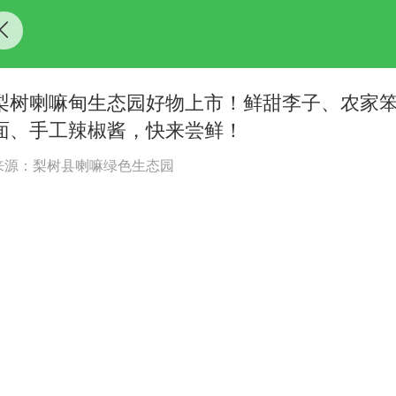
梨树喇嘛甸生态园好物上市！鲜甜李子、农家
面、手工辣椒酱，快来尝鲜！
来源：梨树县喇嘛绿色生态园