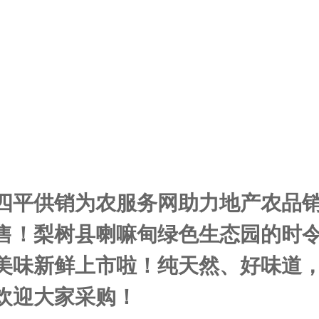
四平供销为农服务网助力地产农品
售！梨树县喇嘛甸绿色生态园的时
美味新鲜上市啦！纯天然、好味道
欢迎大家采购！